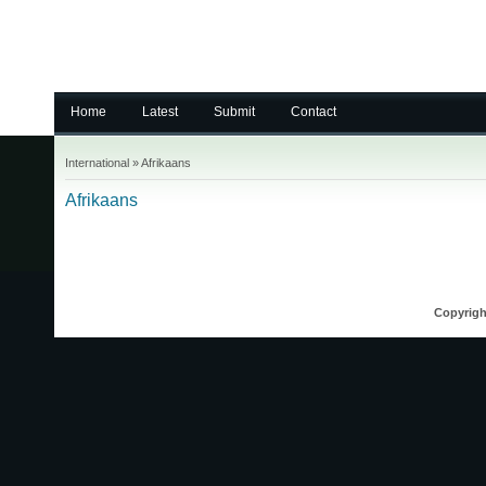
Home
Latest
Submit
Contact
International
»
Afrikaans
Afrikaans
Copyrigh